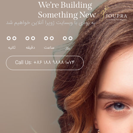
We’re Building
Something New
به زودی با وبسایت ژوپرا آنلاین خواهیم شد
0
0
0
0
0
0
0
0
روز
ساعت
دقیقه
ثانیه
Call Us: +86 188 9888 1074