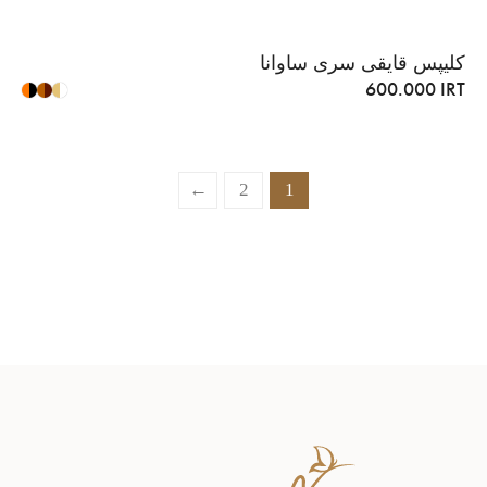
کلیپس قایقی سری ساوانا
600.000
IRT
←
2
1